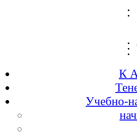
К А
Тен
Учебно-н
нач