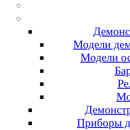
Демонс
Модели де
Модели ос
Ба
Ре
Мо
Демонст
Приборы д