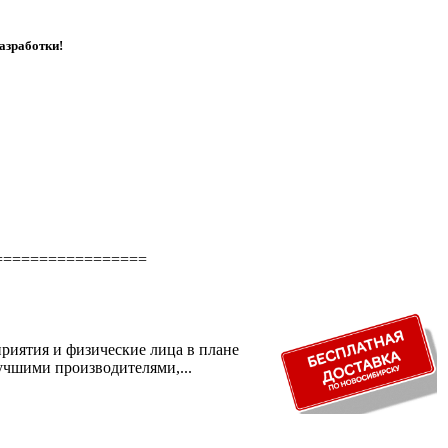
азработки!
===================
риятия и физические лица в плане
учшими производителями,...