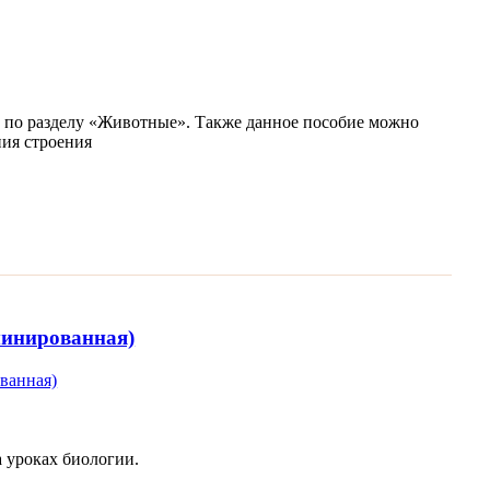
е по разделу «Животные». Также данное пособие можно
ения строения
минированная)
а уроках биологии.