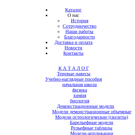
Каталог
О нас
История
Сотрудничество
Наши работы
Благодарности
Доставка и оплата
Новости
Контакты
К А Т А Л О Г
Теневые навесы
Учебно-наглядные пособия
начальная школа
физика
химия
биология
Демонстрационные модели
Модели демонстрационные объемные
Модели остеологические (скелеты)
Барельефные модели
Рельефные таблицы
Модели-аппликации