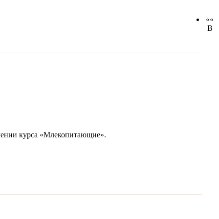
««
В
учении курса «Млекопитающие».