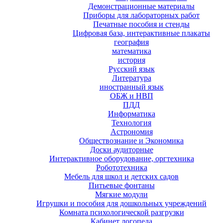
Демонстрационные материалы
Приборы для лабораторных работ
Печатные пособия и стенды
Цифровая база, интерактивные плакаты
география
математика
история
Русский язык
Литература
иностранный язык
ОБЖ и НВП
ПДД
Информатика
Технология
Астрономия
Обществознание и Экономика
Доски аудиторные
Интерактивное оборудование, оргтехника
Робототехника
Мебель для школ и детских садов
Питьевые фонтаны
Мягкие модули
Игрушки и пособия для дошкольных учреждений
Комната психологической разгрузки
Кабинет логопеда