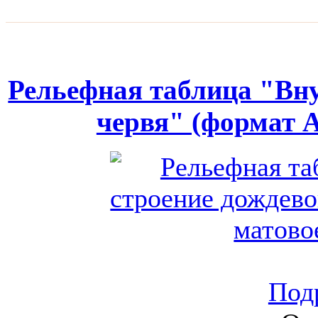
Рельефная таблица "Вну
червя" (формат А
Подр