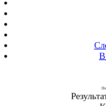
Сл
В
По
Результа