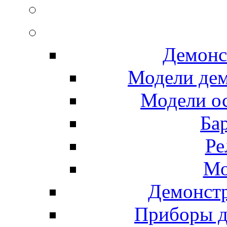
Демонс
Модели де
Модели ос
Ба
Ре
Мо
Демонст
Приборы д