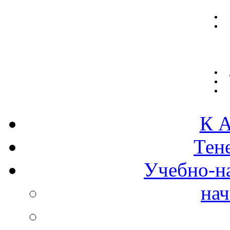
К А
Тен
Учебно-н
нач