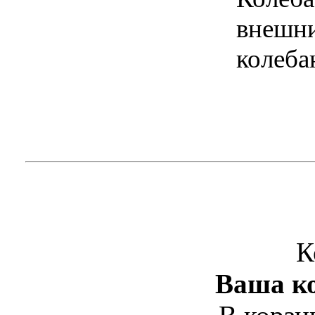
внешни
колеба
К
Ваша ко