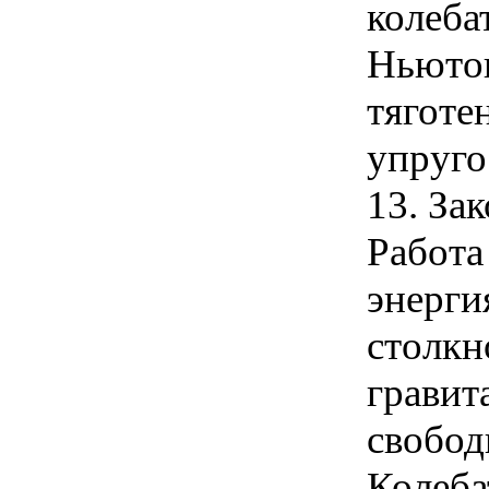
колеба
Ньютон
тяготе
упругос
13. За
Работа
энерги
столкн
гравит
свобод
Колеба