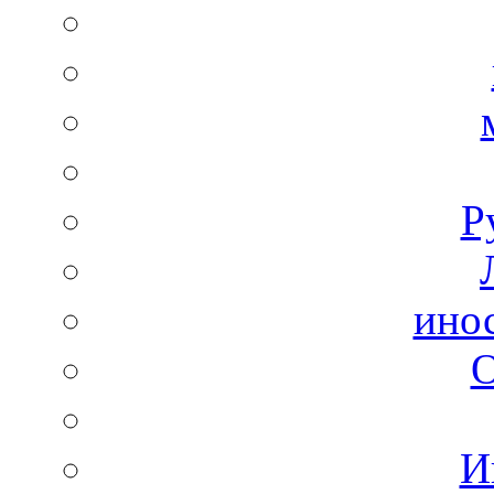
Р
ино
И