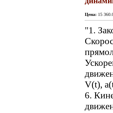
динами
Цена:
15 360.
"1. За
Скорос
прямол
Ускоре
движен
V(t), a
6. Кин
движен