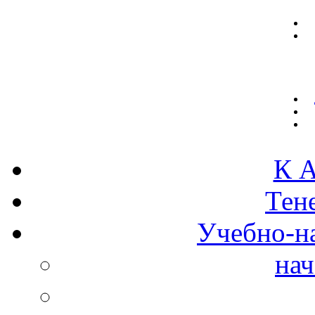
К А
Тен
Учебно-н
нач