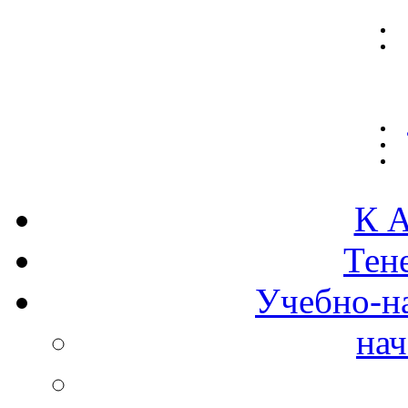
К А
Тен
Учебно-н
нач