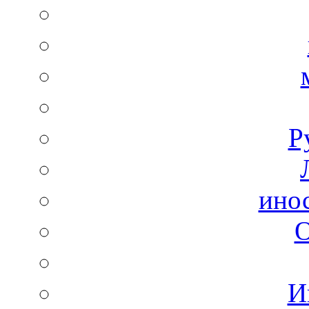
Р
ино
И