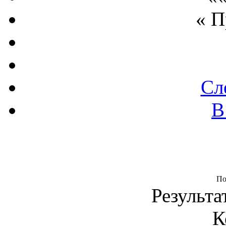
« 
Сл
В
По
Результа
К