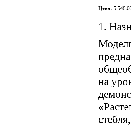
Цена:
5 548.0
1. Наз
Модель
предна
общеоб
на уро
демонс
«Расте
стебля