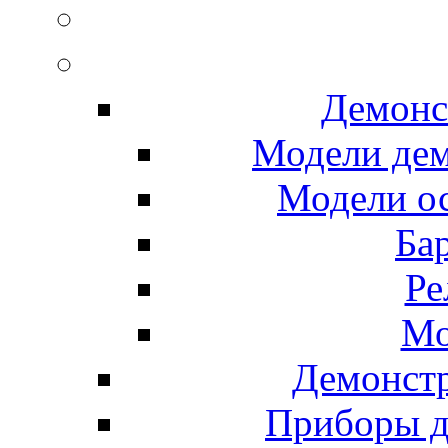
Демонс
Модели де
Модели ос
Ба
Ре
Мо
Демонст
Приборы д