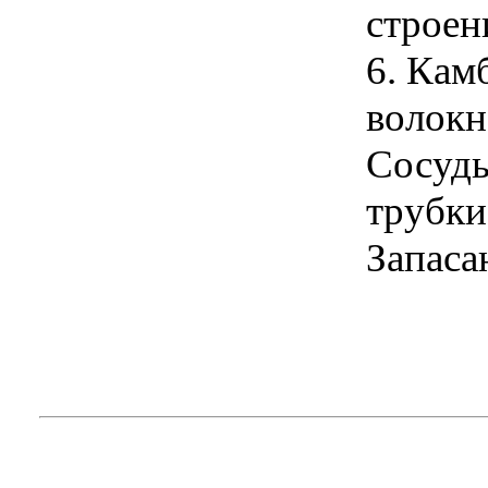
строен
6. Кам
волокн
Сосуды
трубки
Запаса