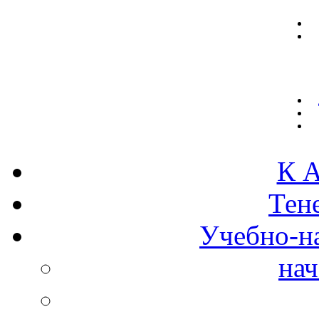
К А
Тен
Учебно-н
нач