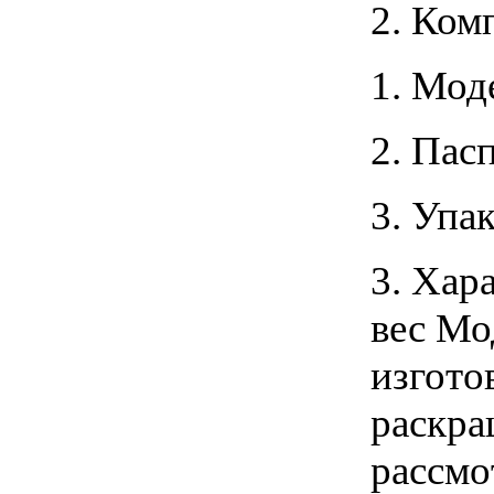
2. Ком
1. Мод
2. Пас
3. Упа
3. Хар
вес Мо
изгото
раскра
рассмо