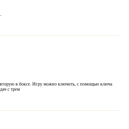
м.
я вторую в боксе. Игру можно ключить, с помощью ключа
дач с трем