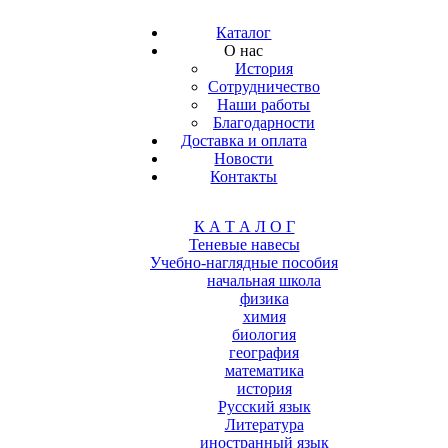
Каталог
О нас
История
Сотрудничество
Наши работы
Благодарности
Доставка и оплата
Новости
Контакты
К А Т А Л О Г
Теневые навесы
Учебно-наглядные пособия
начальная школа
физика
химия
биология
география
математика
история
Русский язык
Литература
иностранный язык