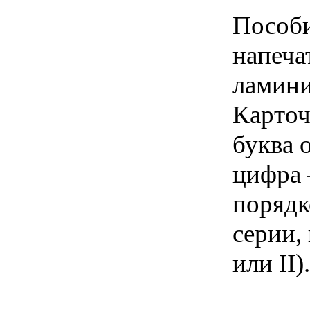
Пособи
напеча
ламини
Карточ
буква 
цифра 
порядк
серии,
или II).