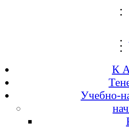
К А
Тен
Учебно-н
нач