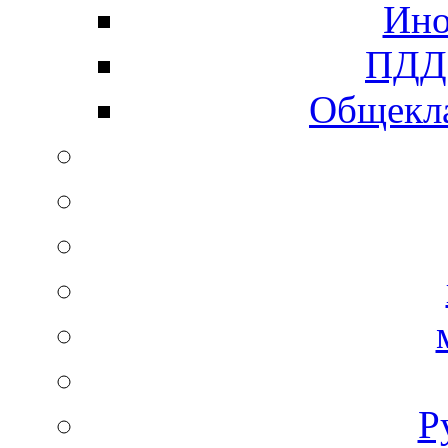
Ино
ПДД 
Общекла
Р