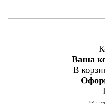
К
Ваша ко
В корзи
Офор
Найти това