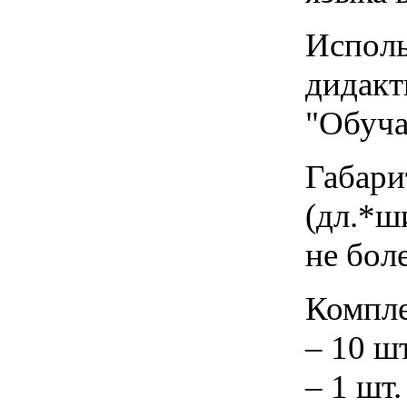
Исполь
дидакт
"Обуча
Габари
(дл.*ши
не боле
Компле
– 10 ш
– 1 шт.