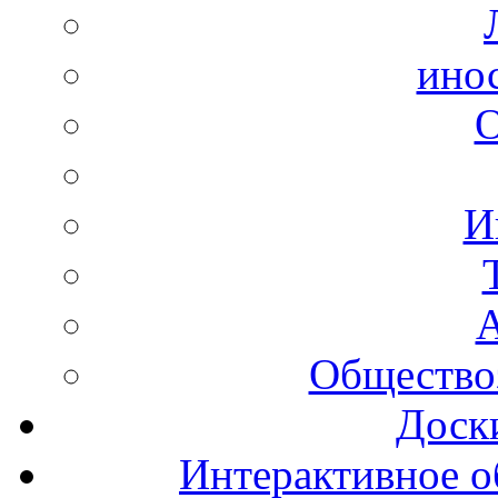
ино
И
А
Общество
Доск
Интерактивное о