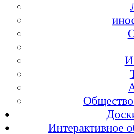
ино
И
А
Общество
Доск
Интерактивное о