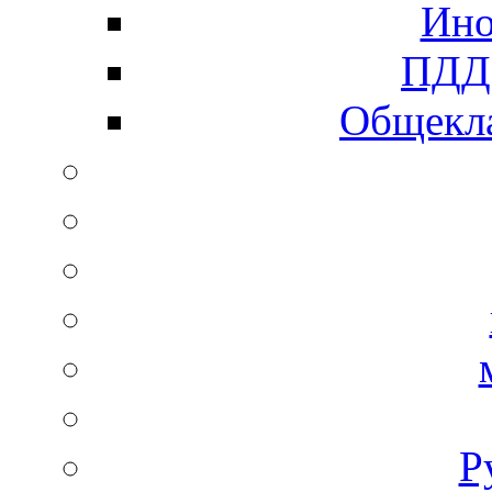
Ино
ПДД 
Общекла
Р