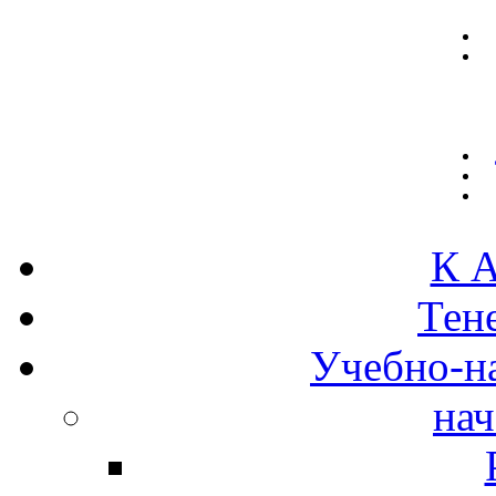
К А
Тен
Учебно-н
нач