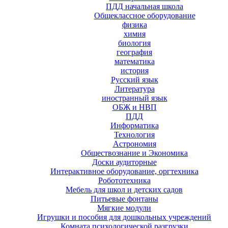
ПДД начальная школа
Общеклассное оборудование
физика
химия
биология
география
математика
история
Русский язык
Литература
иностранный язык
ОБЖ и НВП
ПДД
Информатика
Технология
Астрономия
Обществознание и Экономика
Доски аудиторные
Интерактивное оборудование, оргтехника
Робототехника
Мебель для школ и детских садов
Питьевые фонтаны
Мягкие модули
Игрушки и пособия для дошкольных учреждений
Комната психологической разгрузки