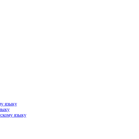
му языку
языку
скому языку