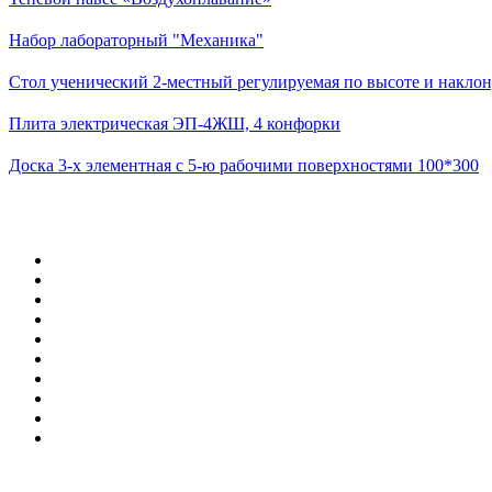
Набор лабораторный "Механика"
Стол ученический 2-местный регулируемая по высоте и наклон
Плита электрическая ЭП-4ЖШ, 4 конфорки
Доска 3-х элементная с 5-ю рабочими поверхностями 100*300