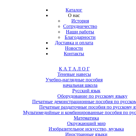
Каталог
О нас
История
Сотрудничество
Наши работы
Благодарности
Доставка и оплата
Новости
Контакты
К А Т А Л О Г
Теневые навесы
Учебно-наглядные пособия
начальная школа
Русский язык
Оборудование по русскому языку
Печатные демонстрационные пособия по русско
Печатные раздаточные пособия по русскому 
Мультимедийные и комбинированные пособия по рус
Математика
Окружающий мир
Изобразительное искусство, музыка
Иностранные языки