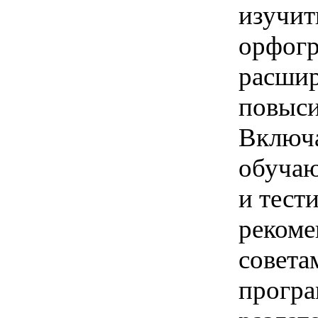
изучит
орфогр
расшир
повыси
Включ
обучаю
и тест
рекоме
совета
програ