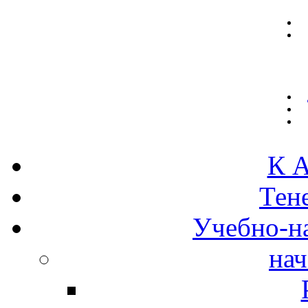
К А
Тен
Учебно-н
нач