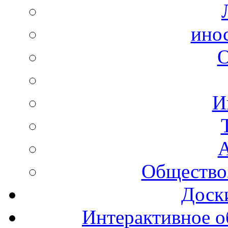
ино
И
А
Общество
Доск
Интерактивное о