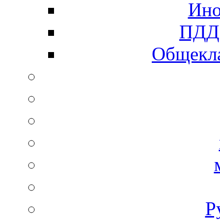
Ино
ПДД 
Общекла
Р