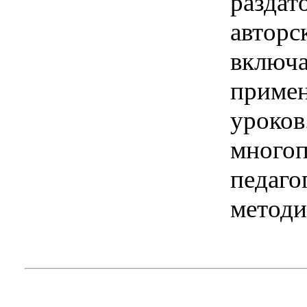
раздат
авторс
включа
примен
уроков
многоп
педаго
методи