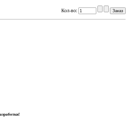
Кол-во:
азработки!