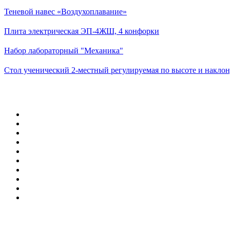
Теневой навес «Воздухоплавание»
Плита электрическая ЭП-4ЖШ, 4 конфорки
Набор лабораторный "Механика"
Стол ученический 2-местный регулируемая по высоте и наклон