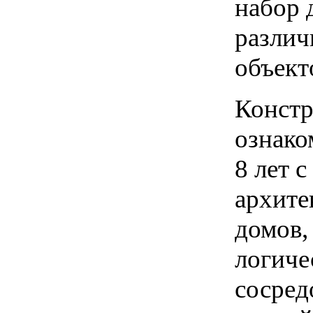
набор 
различ
объект
Констр
ознако
8 лет 
архите
домов,
логиче
сосред