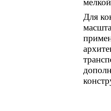
мелкой
Для ко
масшта
примен
архите
трансп
дополн
констр