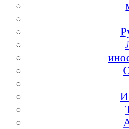
Р
ино
И
А