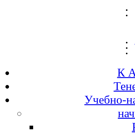
К А
Тен
Учебно-н
нач