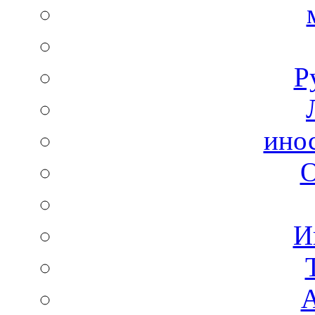
Р
ино
И
А