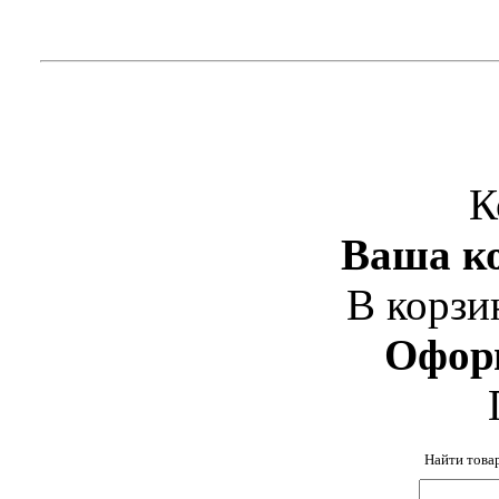
К
Ваша ко
В корзи
Офор
Найти това