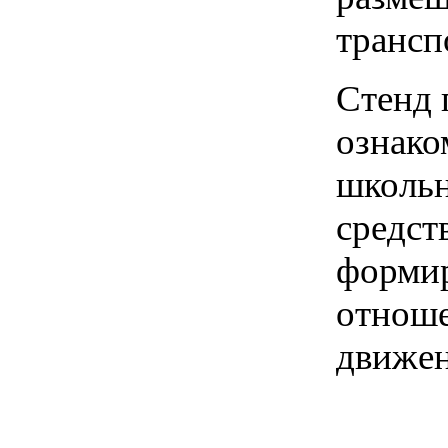
трансп
Стенд 
ознако
школьн
средст
формир
отноше
движен