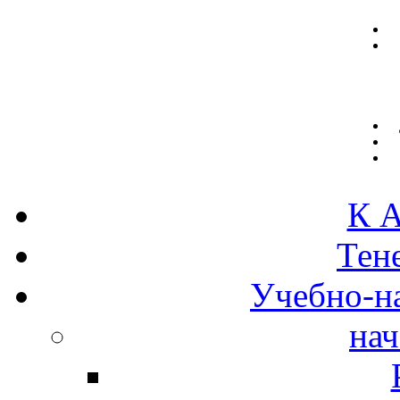
К А
Тен
Учебно-н
нач