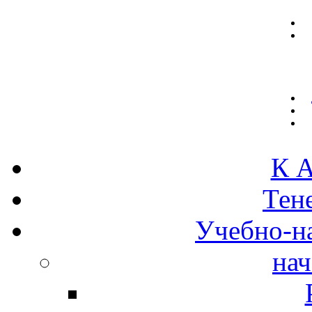
К А
Тен
Учебно-н
нач