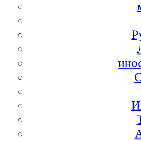
Р
ино
И
А