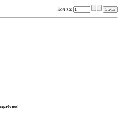
Кол-во:
азработки!