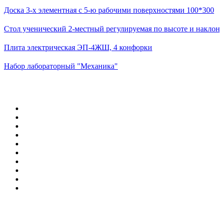
Доска 3-х элементная с 5-ю рабочими поверхностями 100*300
Стол ученический 2-местный регулируемая по высоте и наклон
Плита электрическая ЭП-4ЖШ, 4 конфорки
Набор лабораторный "Механика"