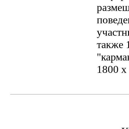
размещ
поведе
участн
также 
"карма
1800 х