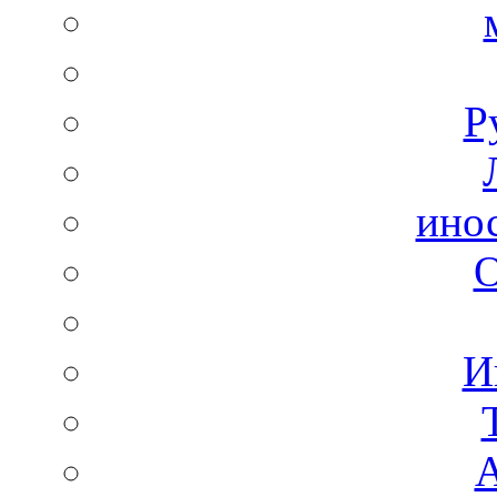
Р
ино
И
А