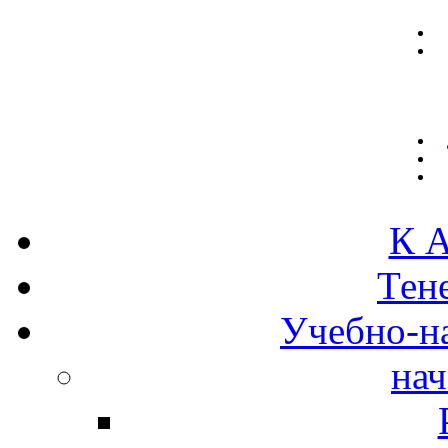
К А
Тен
Учебно-н
нач