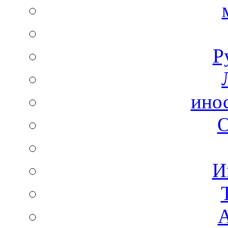
Р
ино
И
А