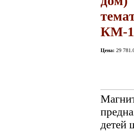
дом)
тема
КМ-1
Цена:
29 781.
Магнит
предна
детей 