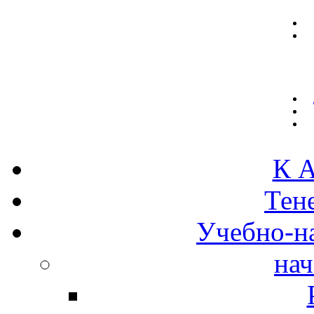
К А
Тен
Учебно-н
нач