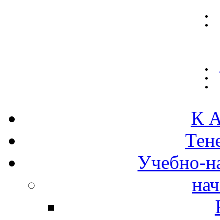
К А
Тен
Учебно-н
нач