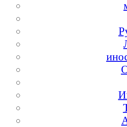
Р
ино
И
А