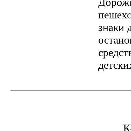
Дорожн
пешехо
знаки 
остано
средст
детски
К