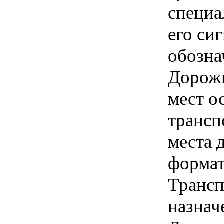
специа
его си
обозна
Дорожн
мест о
трансп
места 
формат
Трансп
назнач