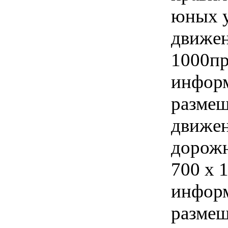
юных у
движен
1000пр
информ
размещ
движен
дорожн
700 х 
информ
размещ