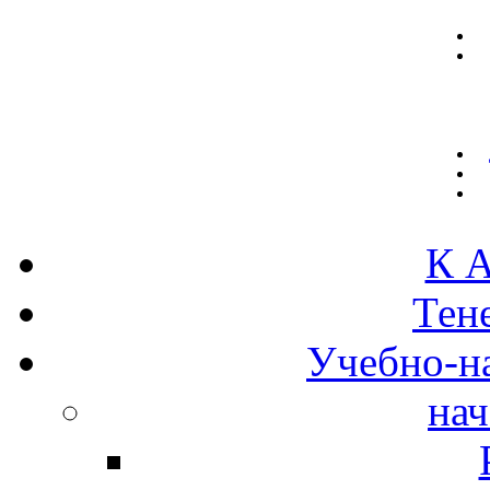
К А
Тен
Учебно-н
нач