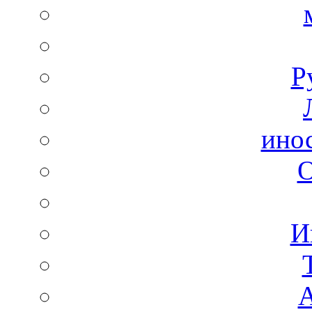
Р
ино
И
А