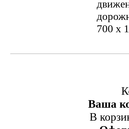
движен
дорожн
700 х 
К
Ваша ко
В корзи