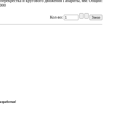
перекрестка и кругового движения Габариты, мм: Общий:
1000
Кол-во:
азработки!