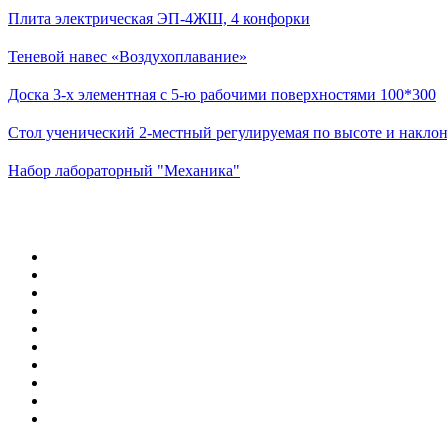
Плита электрическая ЭП-4ЖШ, 4 конфорки
Теневой навес «Воздухоплавание»
Доска 3-х элементная с 5-ю рабочими поверхностями 100*300
Стол ученический 2-местный регулируемая по высоте и наклон
Набор лабораторный "Механика"