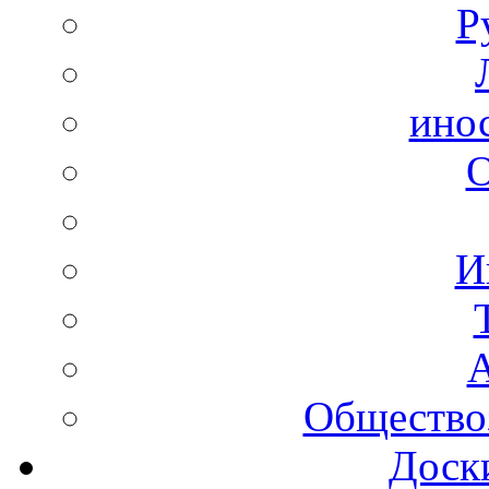
Р
ино
И
А
Общество
Доск