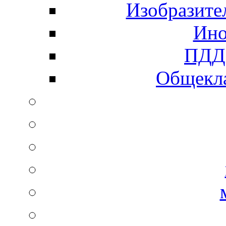
Изобразите
Ино
ПДД 
Общекла