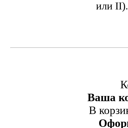
или II).
К
Ваша ко
В корзи
Офор