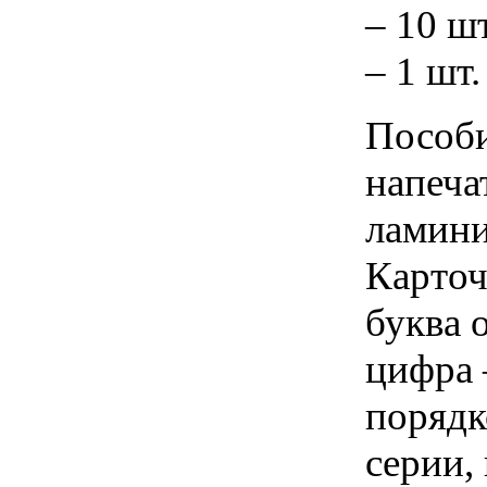
– 10 ш
– 1 шт.
Пособи
напеча
ламини
Карточ
буква 
цифра 
порядк
серии,