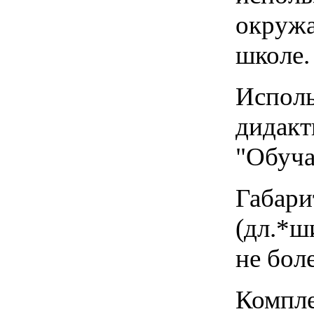
окружа
школе.
Исполь
дидакт
"Обуча
Габари
(дл.*ши
не боле
Компле