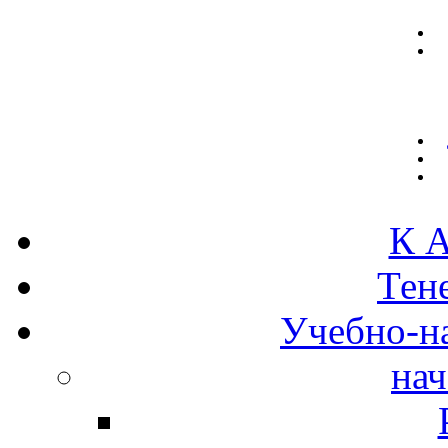
К А
Тен
Учебно-н
нач