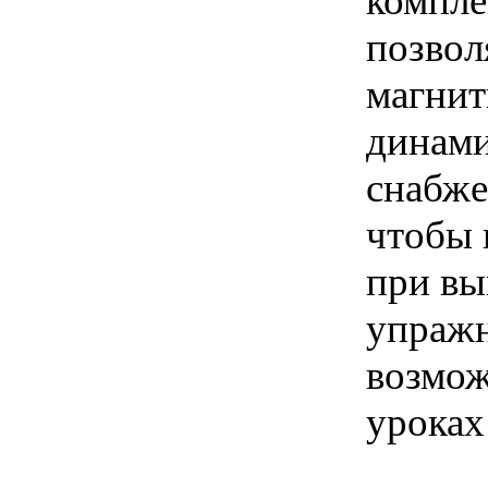
компле
позвол
магнит
динами
снабже
чтобы 
при вы
упражн
возмож
уроках