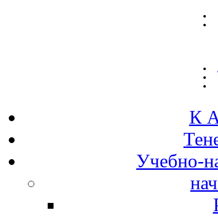
К А
Тен
Учебно-н
нач