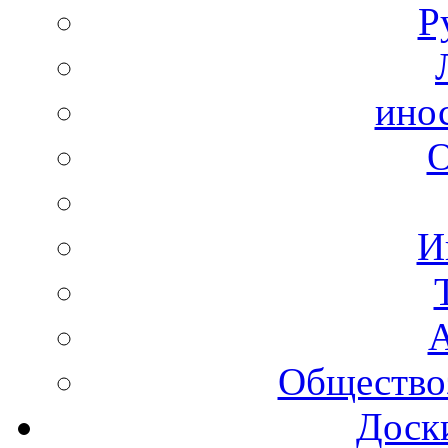
Р
ино
И
А
Общество
Доск