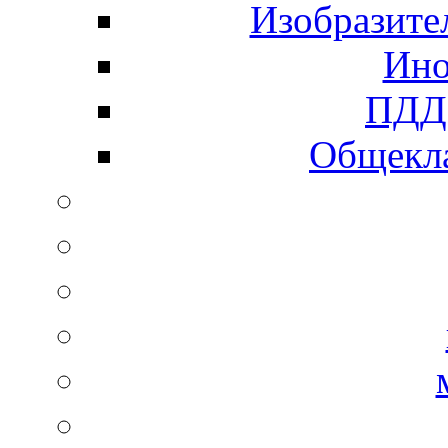
Изобразите
Ино
ПДД 
Общекла