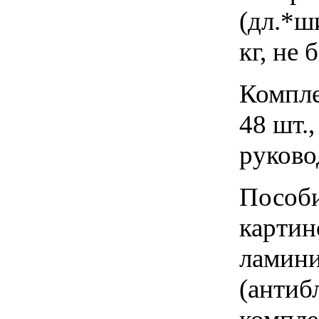
(дл.*ши
кг, не 
Компле
48 шт.
руково
Пособи
картин
ламини
(антиб