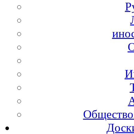
Р
ино
И
А
Общество
Доск