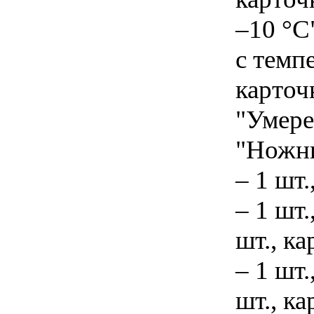
–10 °С
с темп
карточ
"Умере
"Ножни
– 1 шт
– 1 шт
шт., к
– 1 шт.
шт., к