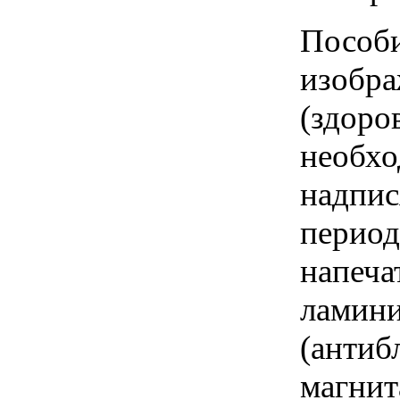
Пособи
изобра
(здоро
необхо
надпи
период
напеча
ламини
(антиб
магнит