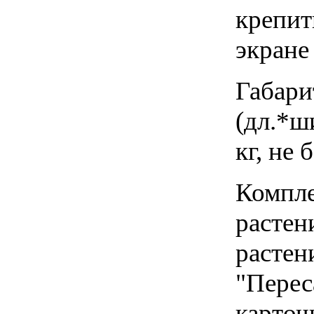
крепит
экране
Габари
(дл.*ши
кг, не 
Компле
растен
растени
"Переса
карточ