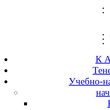
К А
Тен
Учебно-н
нач