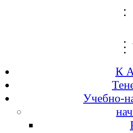
К А
Тен
Учебно-н
нач