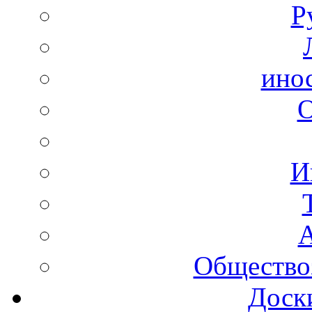
Р
ино
И
А
Общество
Доск