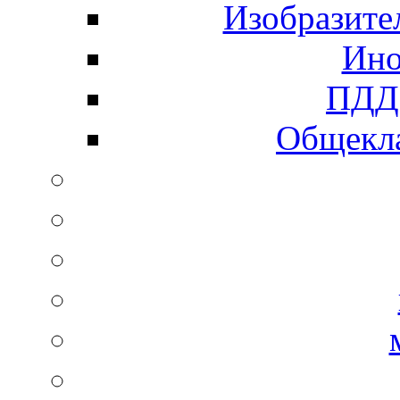
Изобразите
Ино
ПДД 
Общекла