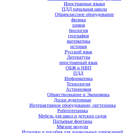
Иностранные языки
ПДД начальная школа
Общеклассное оборудование
физика
химия
биология
география
математика
история
Русский язык
Литература
иностранный язык
ОБЖ и НВП
ПДД
Информатика
Технология
Астрономия
Обществознание и Экономика
Доски аудиторные
Интерактивное оборудование, оргтехника
Робототехника
Мебель для школ и детских садов
Питьевые фонтаны
Мягкие модули
Игрушки и пособия для дошкольных учреждений