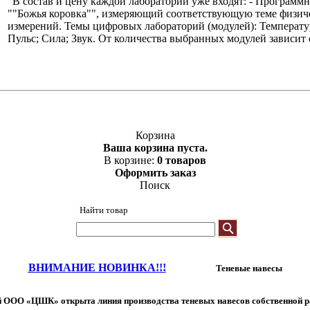
"В состав и цену каждой лаборатории уже входят: - Программн
""Божья коровка"", измеряющий соответствующую теме физиче
измерений. Темы цифровых лабораторий (модулей): Температур
Пульс; Сила; Звук. От количества выбранных модулей зависит
Корзина
Ваша корзина пуста.
В корзине:
0 товаров
Оформить заказ
Поиск
Найти товар
ВНИМАНИЕ НОВИНКА!!!
Теневые навесы
 ООО «ЦШК» открыта линия производства теневых навесов собственной р