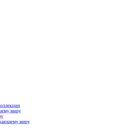
коллекции
щему миру
ру
ужающему миру