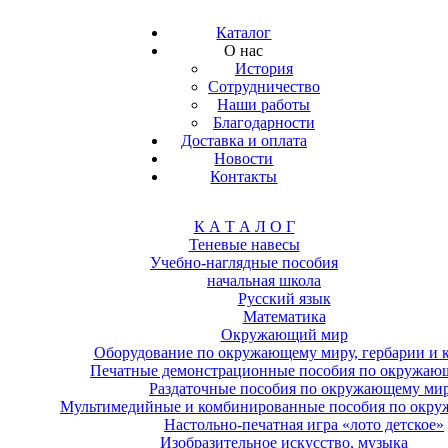
Каталог
О нас
История
Сотрудничество
Наши работы
Благодарности
Доставка и оплата
Новости
Контакты
К А Т А Л О Г
Теневые навесы
Учебно-наглядные пособия
начальная школа
Русский язык
Математика
Окружающий мир
Оборудование по окружающему миру, гербарии и 
Печатные демонстрационные пособия по окружаю
Раздаточные пособия по окружающему ми
Мультимедийные и комбинированные пособия по окр
Настольно-печатная игра «лото детское»
Изобразительное искусство, музыка