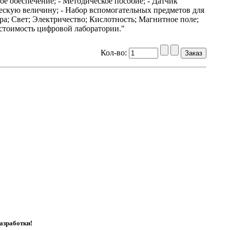
ое обеспечение; - Методическое пособие; - Датчик
скую величину; - Набор вспомогательных предметов для
а; Свет; Электричество; Кислотность; Магнитное поле;
 стоимость цифровой лаборатории."
Кол-во:
азработки!