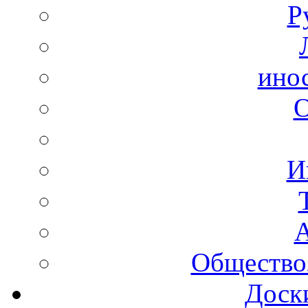
Р
ино
И
А
Общество
Доск