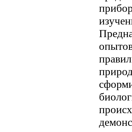
прибор
изучен
Предна
опытов
правил
природ
сформи
биолог
происх
демонс