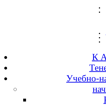
К А
Тен
Учебно-н
нач