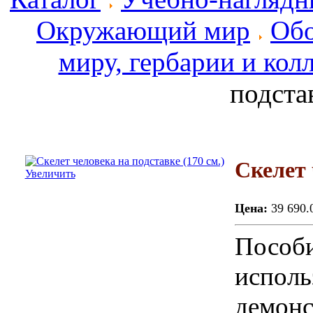
Окружающий мир
Обо
миру, гербарии и кол
подстав
Скелет 
Увеличить
Цена:
39 690.
Пособи
исполь
демонс