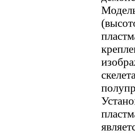
Модель
(высот
пластм
крепле
изобр
скелет
полупр
Устано
пластм
являет