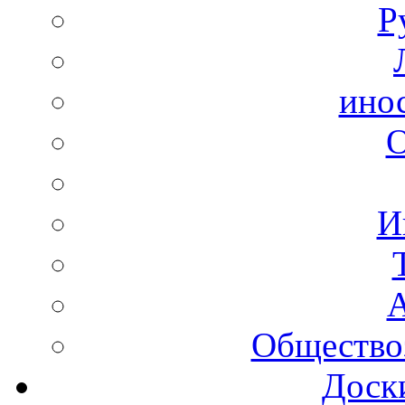
Р
ино
И
А
Общество
Доск