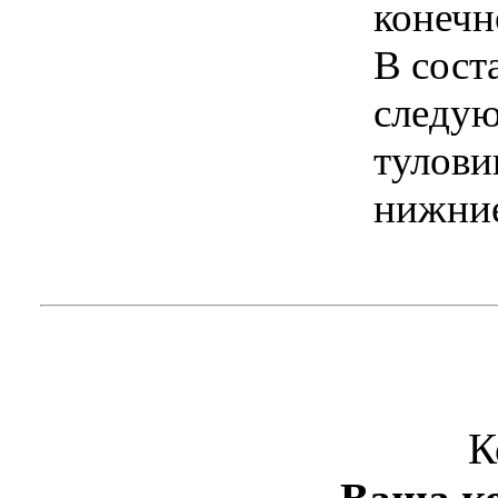
конечн
В сост
следую
тулови
нижние
К