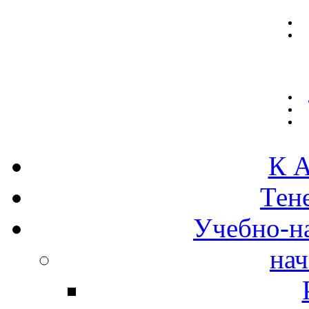
К А
Тен
Учебно-н
нач