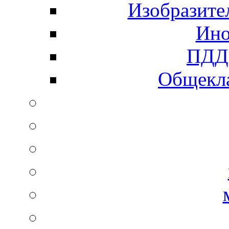
Изобразите
Ино
ПДД 
Общекла