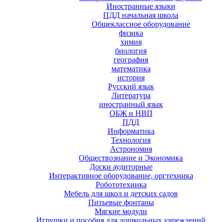
Иностранные языки
ПДД начальная школа
Общеклассное оборудование
физика
химия
биология
география
математика
история
Русский язык
Литература
иностранный язык
ОБЖ и НВП
ПДД
Информатика
Технология
Астрономия
Обществознание и Экономика
Доски аудиторные
Интерактивное оборудование, оргтехника
Робототехника
Мебель для школ и детских садов
Питьевые фонтаны
Мягкие модули
Игрушки и пособия для дошкольных учреждений