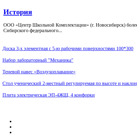
История
ООО «Центр Школьной Комплектации» (г. Новосибирск) более 
Сибирского федерального...
Доска 3-х элементная с 5-ю рабочими поверхностями 100*300
Набор лабораторный "Механика"
Теневой навес «Воздухоплавание»
Стол ученический 2-местный регулируемая по высоте и наклон
Плита электрическая ЭП-4ЖШ, 4 конфорки