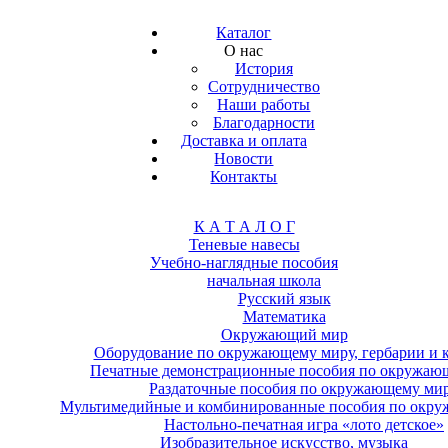
Каталог
О нас
История
Сотрудничество
Наши работы
Благодарности
Доставка и оплата
Новости
Контакты
К А Т А Л О Г
Теневые навесы
Учебно-наглядные пособия
начальная школа
Русский язык
Математика
Окружающий мир
Оборудование по окружающему миру, гербарии и 
Печатные демонстрационные пособия по окружаю
Раздаточные пособия по окружающему ми
Мультимедийные и комбинированные пособия по окр
Настольно-печатная игра «лото детское»
Изобразительное искусство, музыка