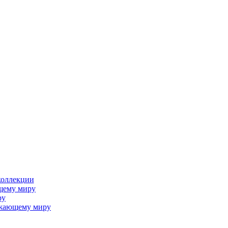
коллекции
щему миру
ру
ужающему миру