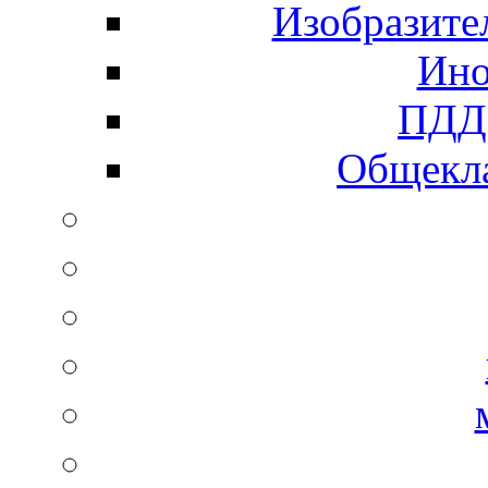
Изобразите
Ино
ПДД 
Общекла