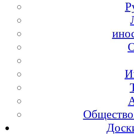
Р
ино
И
А
Общество
Доск