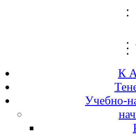
К А
Тен
Учебно-н
нач