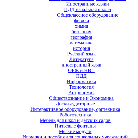
Иностранные языки
ПДД начальная школа
Общеклассное оборудование
физика
химия
биология
география
математика
история
Русский язык
Литература
иностранный язык
ОБЖ и НВП
ПДД
Информатика
Технология
Астрономия
Обществознание и Экономика
Доски аудиторные
Интерактивное оборудование, оргтехника
Робототехника
Мебель для школ и детских садов
Питьевые фонтаны
Мягкие модули
Игрушки и пособия для дошкольных учреждений