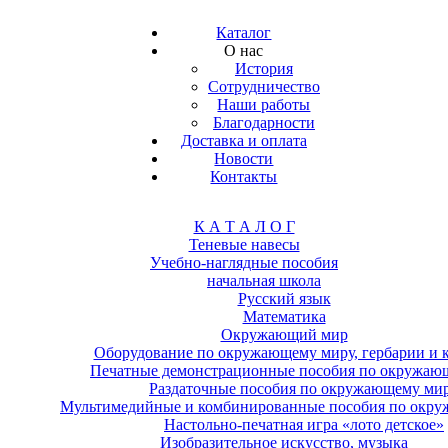
Каталог
О нас
История
Сотрудничество
Наши работы
Благодарности
Доставка и оплата
Новости
Контакты
К А Т А Л О Г
Теневые навесы
Учебно-наглядные пособия
начальная школа
Русский язык
Математика
Окружающий мир
Оборудование по окружающему миру, гербарии и 
Печатные демонстрационные пособия по окружаю
Раздаточные пособия по окружающему ми
Мультимедийные и комбинированные пособия по окр
Настольно-печатная игра «лото детское»
Изобразительное искусство, музыка