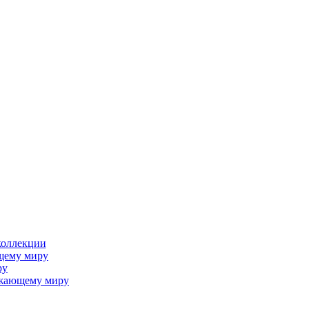
коллекции
щему миру
ру
ужающему миру