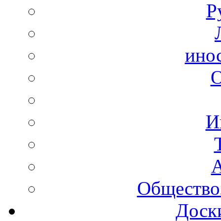
Р
ино
И
А
Общество
Доск