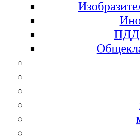
Изобразите
Ино
ПДД 
Общекла