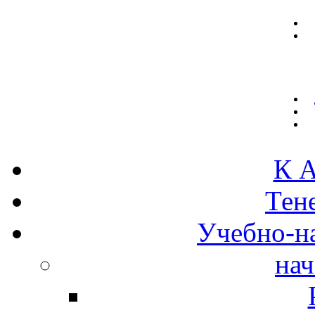
К А
Тен
Учебно-н
нач