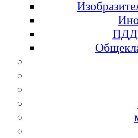
Изобразите
Ино
ПДД 
Общекла