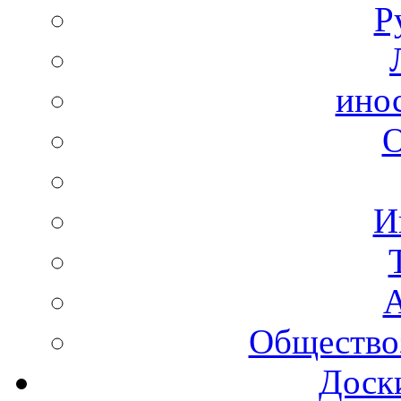
Р
ино
И
А
Общество
Доск