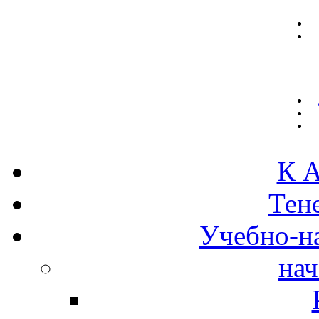
К А
Тен
Учебно-н
нач