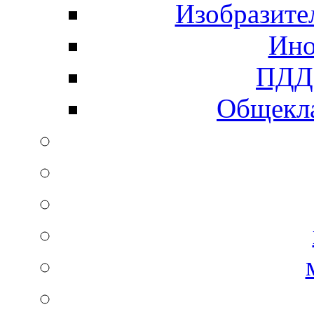
Изобразите
Ино
ПДД 
Общекла