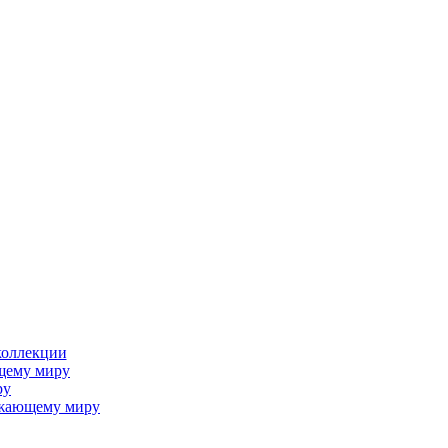
коллекции
щему миру
ру
ужающему миру