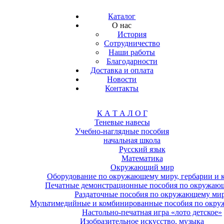
Каталог
О нас
История
Сотрудничество
Наши работы
Благодарности
Доставка и оплата
Новости
Контакты
К А Т А Л О Г
Теневые навесы
Учебно-наглядные пособия
начальная школа
Русский язык
Математика
Окружающий мир
Оборудование по окружающему миру, гербарии и 
Печатные демонстрационные пособия по окружаю
Раздаточные пособия по окружающему ми
Мультимедийные и комбинированные пособия по окр
Настольно-печатная игра «лото детское»
Изобразительное искусство, музыка