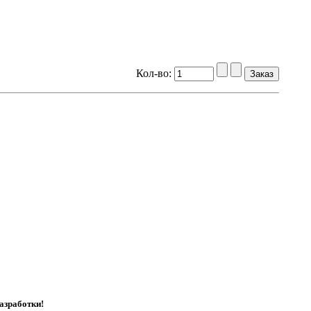
Кол-во:
азработки!