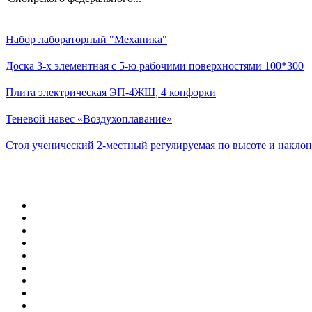
Набор лабораторный "Механика"
Доска 3-х элементная с 5-ю рабочими поверхностями 100*300
Плита электрическая ЭП-4ЖШ, 4 конфорки
Теневой навес «Воздухоплавание»
Стол ученический 2-местный регулируемая по высоте и наклон