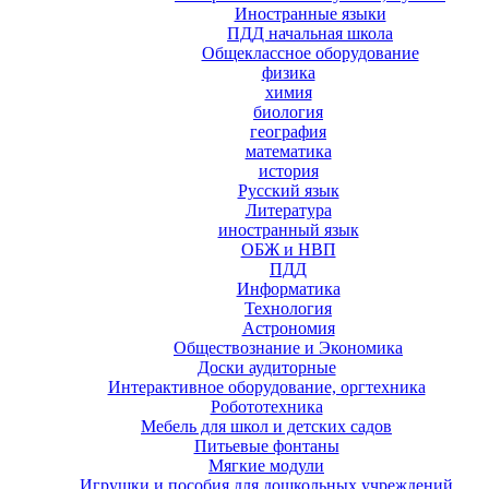
Иностранные языки
ПДД начальная школа
Общеклассное оборудование
физика
химия
биология
география
математика
история
Русский язык
Литература
иностранный язык
ОБЖ и НВП
ПДД
Информатика
Технология
Астрономия
Обществознание и Экономика
Доски аудиторные
Интерактивное оборудование, оргтехника
Робототехника
Мебель для школ и детских садов
Питьевые фонтаны
Мягкие модули
Игрушки и пособия для дошкольных учреждений