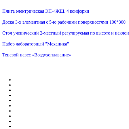
Плита электрическая ЭП-4ЖШ, 4 конфорки
Доска 3-х элементная с 5-ю рабочими поверхностями 100*300
Стол ученический 2-местный регулируемая по высоте и наклон
Набор лабораторный "Механика"
Теневой навес «Воздухоплавание»