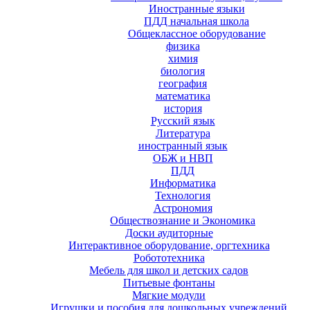
Иностранные языки
ПДД начальная школа
Общеклассное оборудование
физика
химия
биология
география
математика
история
Русский язык
Литература
иностранный язык
ОБЖ и НВП
ПДД
Информатика
Технология
Астрономия
Обществознание и Экономика
Доски аудиторные
Интерактивное оборудование, оргтехника
Робототехника
Мебель для школ и детских садов
Питьевые фонтаны
Мягкие модули
Игрушки и пособия для дошкольных учреждений