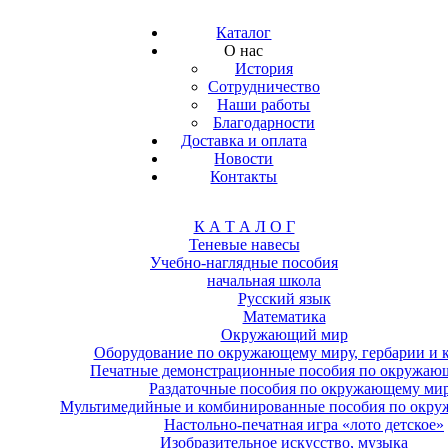
Каталог
О нас
История
Сотрудничество
Наши работы
Благодарности
Доставка и оплата
Новости
Контакты
К А Т А Л О Г
Теневые навесы
Учебно-наглядные пособия
начальная школа
Русский язык
Математика
Окружающий мир
Оборудование по окружающему миру, гербарии и 
Печатные демонстрационные пособия по окружаю
Раздаточные пособия по окружающему ми
Мультимедийные и комбинированные пособия по окр
Настольно-печатная игра «лото детское»
Изобразительное искусство, музыка