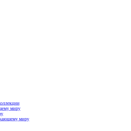
коллекции
щему миру
ру
ужающему миру