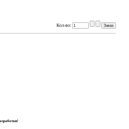
Кол-во:
азработки!