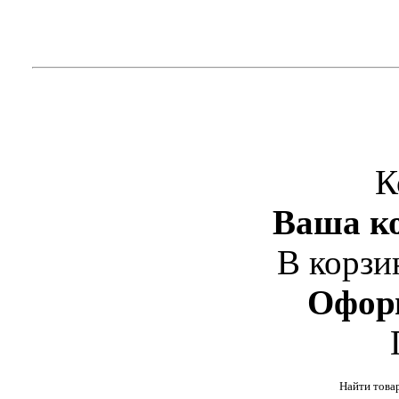
К
Ваша ко
В корзи
Офор
Найти това