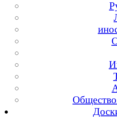
Р
ино
И
А
Общество
Доск