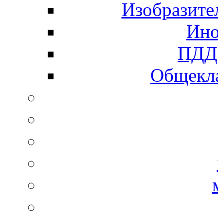
Изобразите
Ино
ПДД 
Общекла