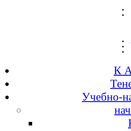
К А
Тен
Учебно-н
нач