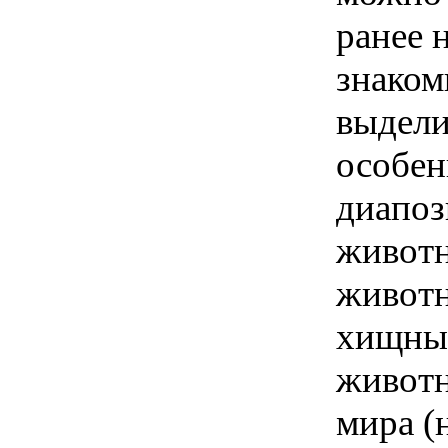
ранее 
знаком
выдели
особен
диапоз
животн
животн
хищных
животн
мира (