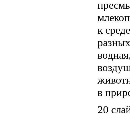
пресмы
млекоп
к сред
разных
водная
воздуш
животн
в прир
20 сла