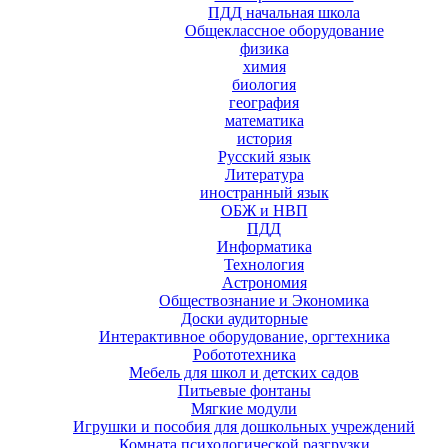
ПДД начальная школа
Общеклассное оборудование
физика
химия
биология
география
математика
история
Русский язык
Литература
иностранный язык
ОБЖ и НВП
ПДД
Информатика
Технология
Астрономия
Обществознание и Экономика
Доски аудиторные
Интерактивное оборудование, оргтехника
Робототехника
Мебель для школ и детских садов
Питьевые фонтаны
Мягкие модули
Игрушки и пособия для дошкольных учреждений
Комната психологической разгрузки