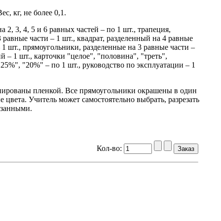
с, кг, не более 0,1.
 2, 3, 4, 5 и 6 равных частей – по 1 шт., трапеция,
 равные части – 1 шт., квадрат, разделенный на 4 равные
– 1 шт., прямоугольники, разделенные на 3 равные части –
 – 1 шт., карточки "целое", "половина", "треть",
", "25%", "20%" – по 1 шт., руководство по эксплуатации – 1
нированы пленкой. Все прямоугольники окрашены в один
 цвета. Учитель может самостоятельно выбрать, разрезать
езанными.
Кол-во: