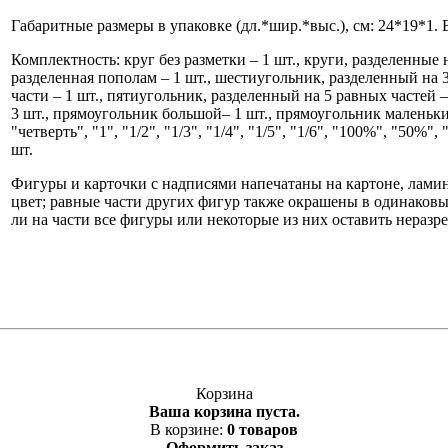
Габаритные размеры в упаковке (дл.*шир.*выс.), см: 24*19*1. Ве
Комплектность: круг без разметки – 1 шт., круги, разделенные на
разделенная пополам – 1 шт., шестиугольник, разделенный на 3
части – 1 шт., пятиугольник, разделенный на 5 равных частей 
3 шт., прямоугольник большой– 1 шт., прямоугольник маленький
"четверть", "1", "1/2", "1/3", "1/4", "1/5", "1/6", "100%", "50%
шт.
Фигуры и карточки с надписями напечатаны на картоне, лами
цвет; равные части других фигур также окрашены в одинаковые
ли на части все фигуры или некоторые из них оставить неразр
Корзина
Ваша корзина пуста.
В корзине:
0 товаров
Оформить заказ