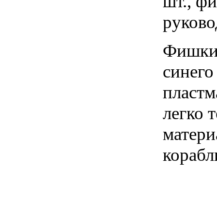
шт., ф
руково
Фишки 
синего
пластм
легко 
матери
корабл