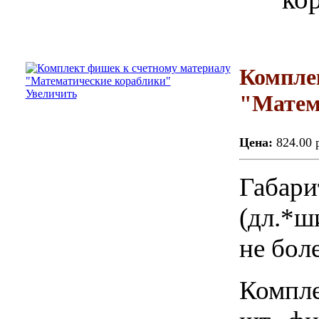
Компле
Увеличить
"Матем
Цена:
824.00 
Габари
(дл.*ши
не боле
Компле