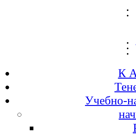
К А
Тен
Учебно-н
нач