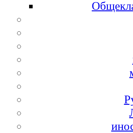
Общекла
Р
ино