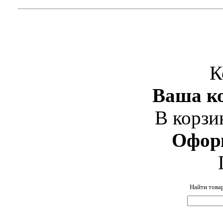
К
Ваша ко
В корзи
Офор
Найти това