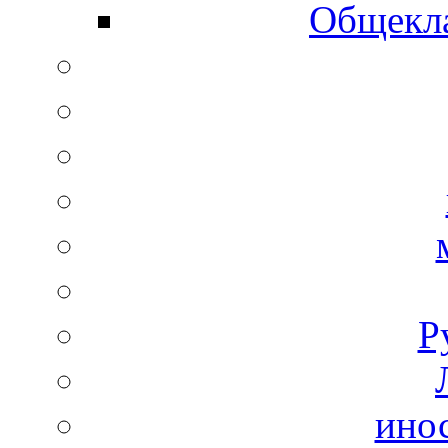
Общекла
Р
ино