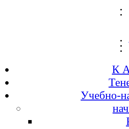
К А
Тен
Учебно-н
нач