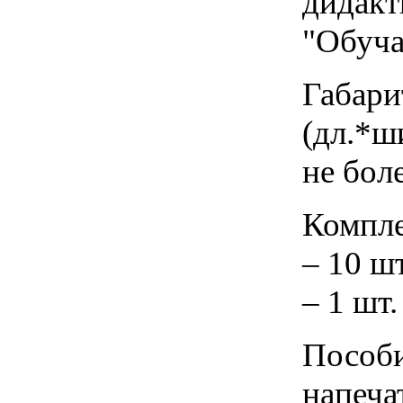
дидакт
"Обуча
Габари
(дл.*ши
не боле
Компле
– 10 ш
– 1 шт.
Пособи
напеча