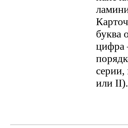
ламини
Карточ
буква 
цифра 
порядк
серии,
или II).