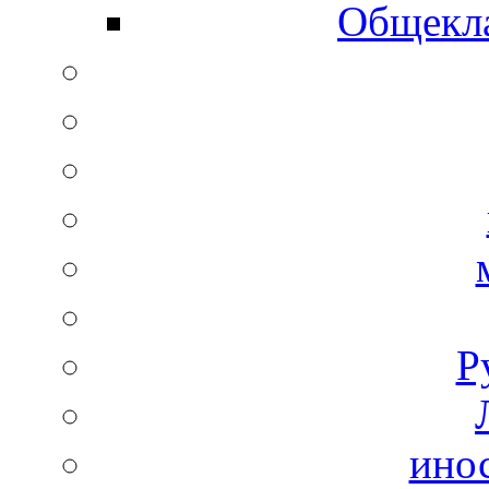
Общекла
Р
ино