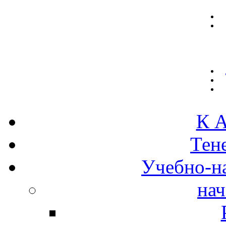
К А
Тен
Учебно-н
нач