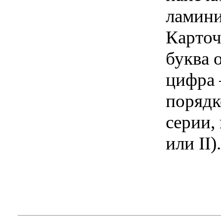
ламини
Карточ
буква 
цифра 
порядк
серии,
или II).