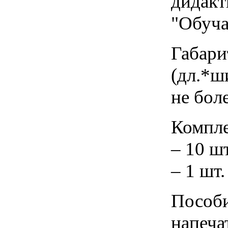
дидакт
"Обуча
Габари
(дл.*ши
не боле
Компле
– 10 ш
– 1 шт.
Пособи
напеча