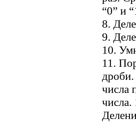
“0” и 
8. Дел
9. Дел
10. Ум
11. По
дроби.
числа 
числа.
Делени