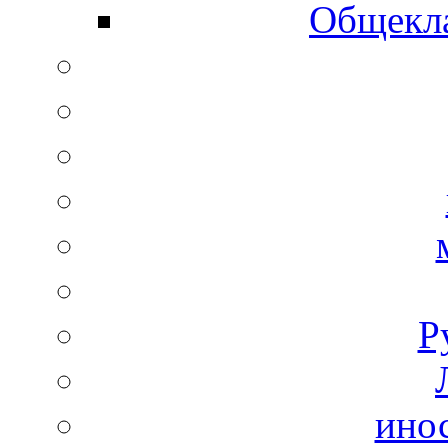
Общекла
Р
ино