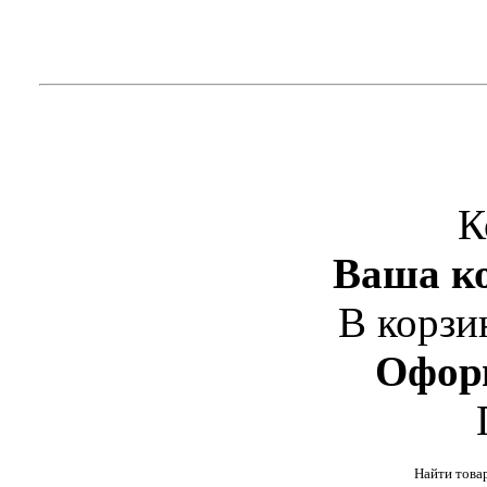
К
Ваша ко
В корзи
Офор
Найти това