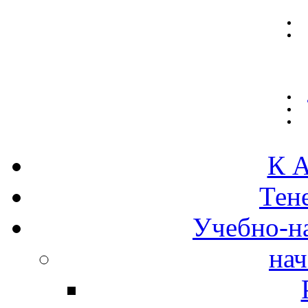
К А
Тен
Учебно-н
нач