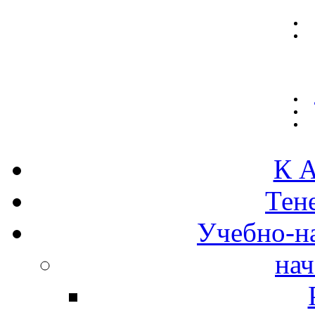
К А
Тен
Учебно-н
нач