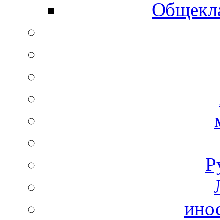
Общекла
Р
ино