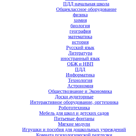
ПДД начальная школа
Общеклассное оборудование
физика
химия
биология
география
математика
история
Русский язык
Литература
иностранный язык
ОБЖ и НВП
ПДД
Информатика
Технология
Астрономия
Обществознание и Экономика
Доски аудиторные
Интерактивное оборудование, оргтехника
Робототехника
Мебель для школ и детских садов
Питьевые фонтаны
Мягкие модули
Игрушки и пособия для дошкольных учреждений
Комната психологической разгрузки