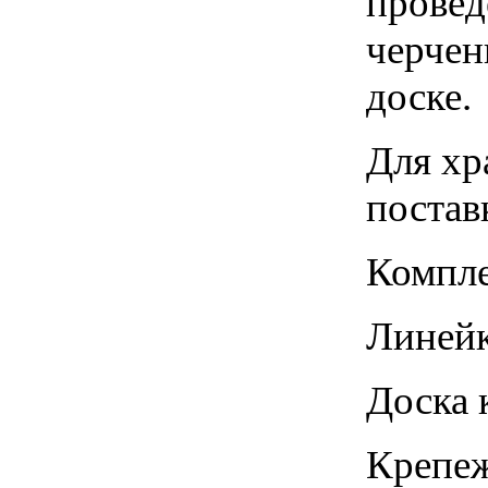
провед
черчен
доске.
Для хр
постав
Компле
Линейк
Доска 
Крепе