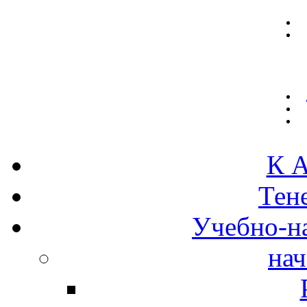
К А
Тен
Учебно-н
нач