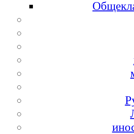
Общекла
Р
ино