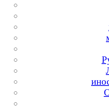
Р
ино