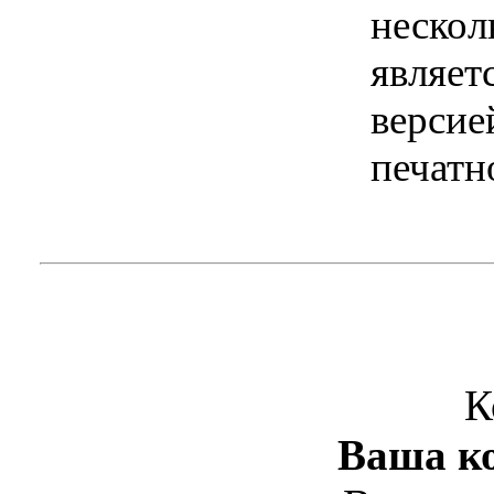
нескол
являет
версие
печатн
К
Ваша ко