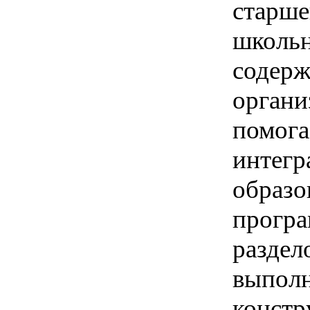
старше
школьн
содерж
органи
помога
интегр
образо
програ
раздел
выполн
констр