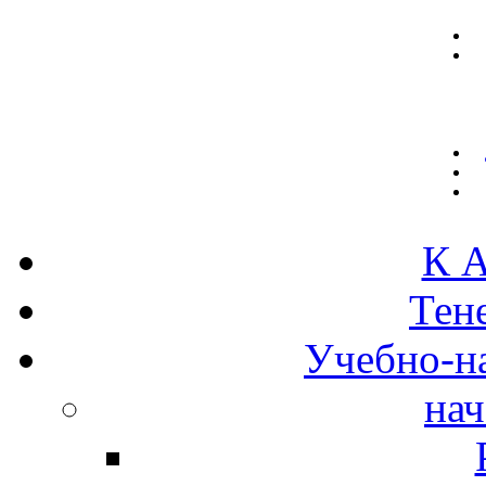
К А
Тен
Учебно-н
нач