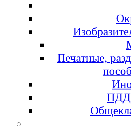
Ок
Изобразите
Печатные, раз
пособ
Ино
ПДД 
Общекла