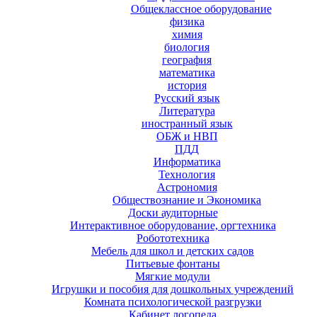
Общеклассное оборудование
физика
химия
биология
география
математика
история
Русский язык
Литература
иностранный язык
ОБЖ и НВП
ПДД
Информатика
Технология
Астрономия
Обществознание и Экономика
Доски аудиторные
Интерактивное оборудование, оргтехника
Робототехника
Мебель для школ и детских садов
Питьевые фонтаны
Мягкие модули
Игрушки и пособия для дошкольных учреждений
Комната психологической разгрузки
Кабинет логопеда