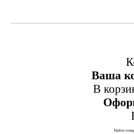
К
Ваша ко
В корзи
Офор
Найти това