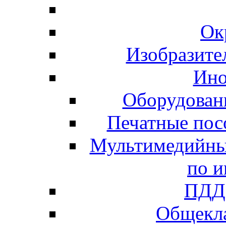
Ок
Изобразите
Ино
Оборудован
Печатные пос
Мультимедийны
по и
ПДД 
Общекла