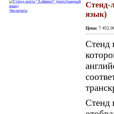
Стенд-
Увеличить
язык)
Цена:
7 452.0
Стенд 
которо
англий
соотв
транск
Стенд 
отобра