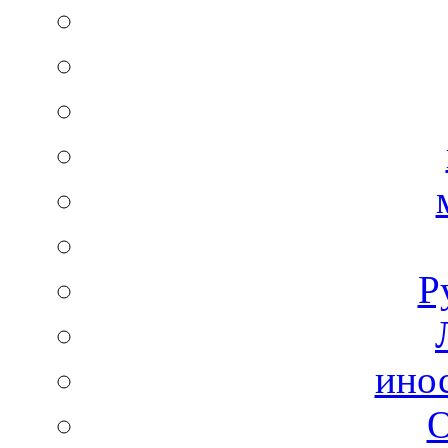
Р
ино