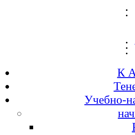
К А
Тен
Учебно-н
нач